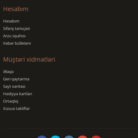
Hesabım
Hesabım
Sifariş tarixçəsi
Arzu siyahısı
Xəbər bülleteni
Müştəri xidmətləri
Əlaqə
Geri qaytarma
Sayt xəritəsi
Hədiyyə kartları
Ortaqlıq
Xüsusi təkliflər