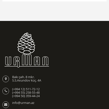
Bakı şəh. 8 mkr.
S.S.Axundov küç. 4A
(+994 12) 511-72-12
(+994 55) 258-55-48
(+994 50) 359-44-24
info@urman.az