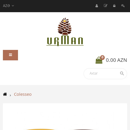
AZƏ
0
0.00 AZN
Colesseo