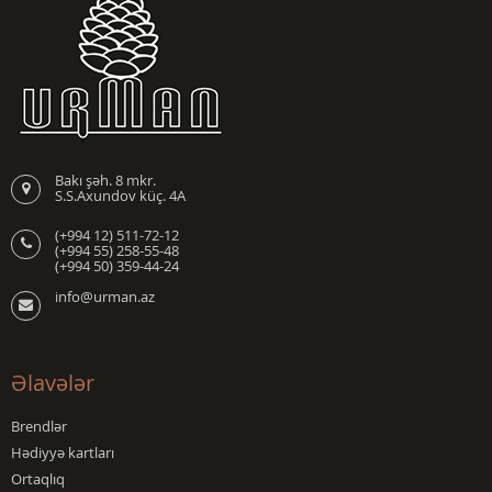
Bakı şəh. 8 mkr.
S.S.Axundov küç. 4A
(+994 12) 511-72-12
(+994 55) 258-55-48
(+994 50) 359-44-24
info@urman.az
Əlavələr
Brendlər
Hədiyyə kartları
Ortaqlıq