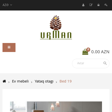
AZƏ
0
0.00 AZN
Ev mebeli
Yataq otagı
Bed 19