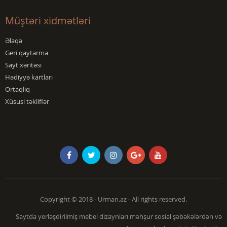
Müştəri xidmətləri
Əlaqə
Geri qaytarma
Sayt xəritəsi
Hədiyyə kartları
Ortaqlıq
Xüsusi təkliflər
Copyright © 2018 - Urman.az - All rights reserved.
Saytda yerləşdirilmiş mebel dizaynları məhşur sosial şəbəkələrdən və