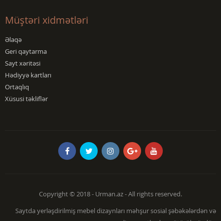
Müştəri xidmətləri
Əlaqə
Geri qaytarma
Sayt xəritəsi
Hədiyyə kartları
Ortaqlıq
Xüsusi təkliflər
Copyright © 2018 - Urman.az - All rights reserved.
Saytda yerləşdirilmiş mebel dizaynları məhşur sosial şəbəkələrdən və