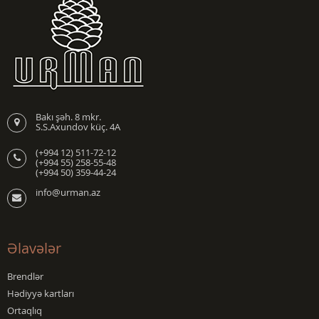
Bakı şəh. 8 mkr.
S.S.Axundov küç. 4A
(+994 12) 511-72-12
(+994 55) 258-55-48
(+994 50) 359-44-24
info@urman.az
Əlavələr
Brendlər
Hədiyyə kartları
Ortaqlıq