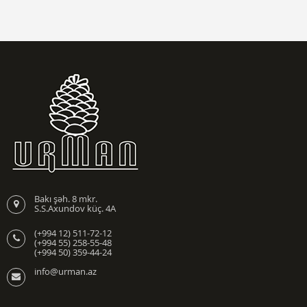
Bakı şəh. 8 mkr.
S.S.Axundov küç. 4A
(+994 12) 511-72-12
(+994 55) 258-55-48
(+994 50) 359-44-24
info@urman.az