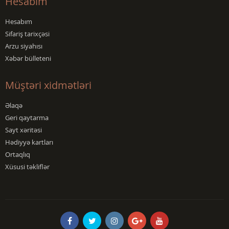
Hesabım
Hesabım
Sifariş tarixçəsi
Arzu siyahısı
Xəbər bülleteni
Müştəri xidmətləri
Əlaqə
Geri qaytarma
Sayt xəritəsi
Hədiyyə kartları
Ortaqlıq
Xüsusi təkliflər