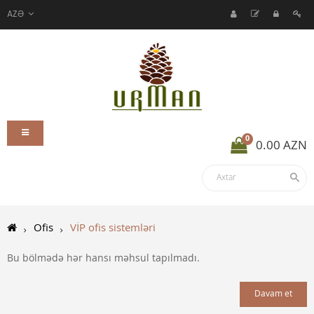
AZƏ
0
0.00 AZN
Ofis
VİP ofis sistemləri
Bu bölmədə hər hansı məhsul tapılmadı.
Davam et