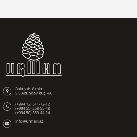
Bakı şəh. 8 mkr.
S.S.Axundov küç. 4A
(+994 12) 511-72-12
(+994 55) 258-55-48
(+994 50) 359-44-24
info@urman.az