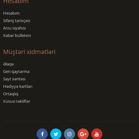
Hesabım
Hesabım
Sifariş tarixçəsi
Arzu siyahısı
Xəbər bülleteni
Müştəri xidmətləri
Əlaqə
Geri qaytarma
Sayt xəritəsi
Hədiyyə kartları
Ortaqlıq
Xüsusi təkliflər